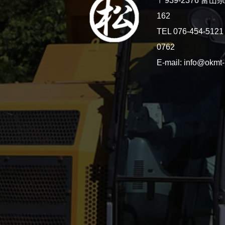
〒939-2376 富
162
TEL 076-454-5121
0762
E-mail: info@okmt-