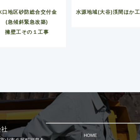
水口地区砂防総合交付金
水源地域(大谷)渓間ほか
(急傾斜緊急改築)
擁壁工その１工事
会社
HOME