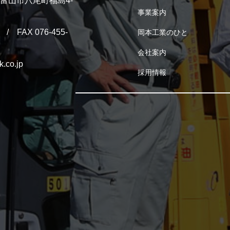
山県富山市八尾町福島4-
事業案内
/ FAX 076-455-
岡本工業のひと
会社案内
k.co.jp
採用情報