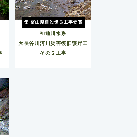
富山県建設優良工事受賞
神通川水系
金
大長谷川河川災害復旧護岸工
事
その２工事